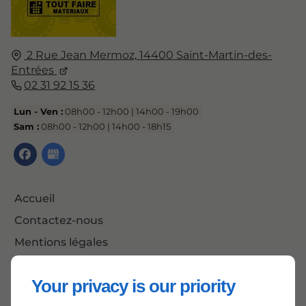
2 Rue Jean Mermoz,
14400
Saint-Martin-des-
Entrées
02 31 92 15 36
Lun - Ven :
08h00 - 12h00 | 14h00 - 19h00
Sam :
08h00 - 12h00 | 14h00 - 18h15
Accueil
Contactez-nous
Mentions légales
Plan du site
Your privacy is our priority