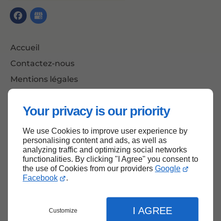
Accueil
Contactez-nous
Mentions légales
Plan du site
Your privacy is our priority
We use Cookies to improve user experience by
Haut de page
personalising content and ads, as well as
analyzing traffic and optimizing social networks
functionalities. By clicking "I Agree" you consent to
the use of Cookies from our providers
Google
Facebook
.
I AGREE
Customize