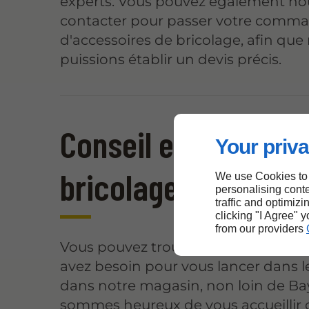
experts. Vous pouvez également no
contacter pour passer votre comm
d'accessoires de bricolage, afin que
puissions établir un devis précis.
Conseil en matériel
Your priva
bricolage près de 
We use Cookies to
personalising conte
traffic and optimizi
clicking "I Agree" 
from our providers
Vous pouvez trouver le matériel don
avez besoin pour vous lancer dans l
dans notre magasin, non loin de Ba
sommes heureux de vous accueillir 