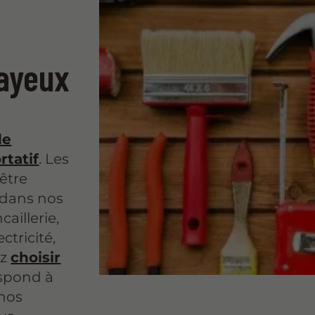
Bayeux
de
rtatif
. Les
être
s dans nos
aillerie,
ctricité,
ez
choisir
spond à
 nos