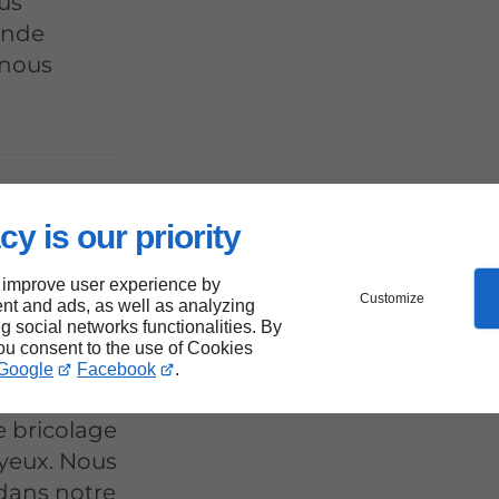
us
ande
 nous
 de
cy is our priority
Bayeux
 improve user experience by
Customize
nt and ads, as well as analyzing
ng social networks functionalities. By
you consent to the use of Cookies
Google
Facebook
.
t vous
e bricolage
yeux. Nous
dans notre