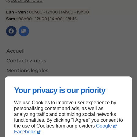
02 31 92 15 36
Lun - Ven :
08h00 - 12h00 | 14h00 - 19h00
Sam :
08h00 - 12h00 | 14h00 - 18h15
Accueil
Contactez-nous
Mentions légales
Plan du site
Your privacy is our priority
We use Cookies to improve user experience by
Haut de page
personalising content and ads, as well as
analyzing traffic and optimizing social networks
functionalities. By clicking "I Agree" you consent to
the use of Cookies from our providers
Google
Facebook
.