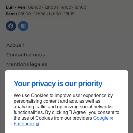
Lun - Ven :
08h00 - 12h00 | 14h00 - 19h00
Sam :
08h00 - 12h00 | 14h00 - 18h15
Accueil
Contactez-nous
Mentions légales
Plan du site
Your privacy is our priority
We use Cookies to improve user experience by
Haut de page
personalising content and ads, as well as
analyzing traffic and optimizing social networks
functionalities. By clicking "I Agree" you consent to
the use of Cookies from our providers
Google
Facebook
.